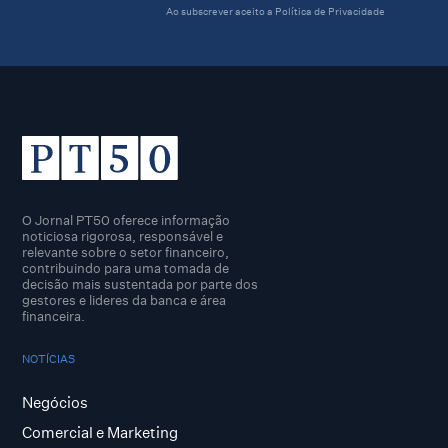
Ao subscrever aceito a
Política de Privacidade
O Jornal PT50 oferece informação
noticiosa rigorosa, responsável e
relevante sobre o setor financeiro,
contribuindo para uma tomada de
decisão mais sustentada por parte dos
gestores e lideres da banca e área
financeira.
NOTÍCIAS
Negócios
Comercial e Marketing