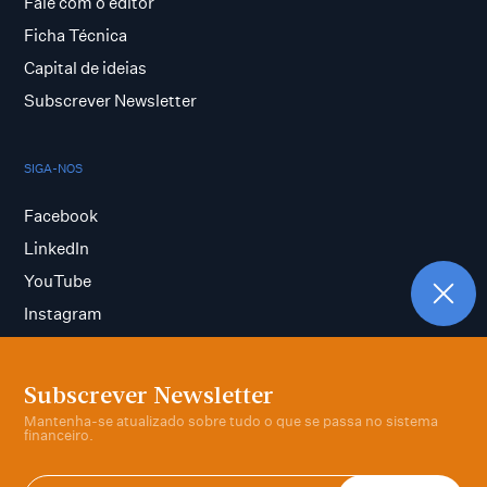
Fale com o editor
Ficha Técnica
Capital de ideias
Subscrever Newsletter
SIGA-NOS
Facebook
LinkedIn
YouTube
Instagram
Subscrever Newsletter
Termos e condições
Mantenha-se atualizado sobre tudo o que se passa no sistema
Política de privacidade
financeiro.