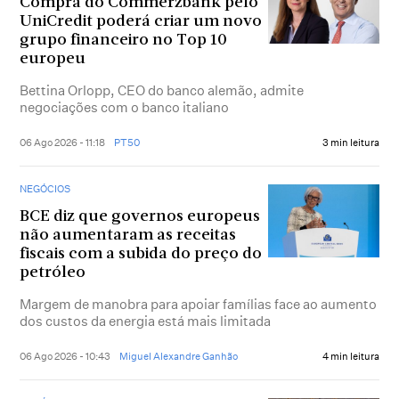
Compra do Commerzbank pelo
UniCredit poderá criar um novo
grupo financeiro no Top 10
europeu
Bettina Orlopp, CEO do banco alemão, admite
negociações com o banco italiano
06 Ago 2026 - 11:18
PT50
3 min leitura
NEGÓCIOS
BCE diz que governos europeus
não aumentaram as receitas
fiscais com a subida do preço do
petróleo
Margem de manobra para apoiar famílias face ao aumento
dos custos da energia está mais limitada
06 Ago 2026 - 10:43
Miguel Alexandre Ganhão
4 min leitura