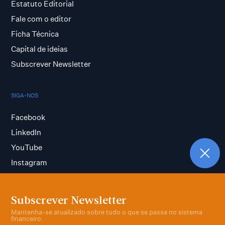
Estatuto Editorial
Fale com o editor
Ficha Técnica
Capital de ideias
Subscrever Newsletter
SIGA-NOS
Facebook
LinkedIn
YouTube
Instagram
Subscrever Newsletter
Termos e condições
Mantenha-se atualizado sobre tudo o que se passa no sistema
Política de privacidade
financeiro.