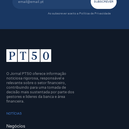
Ao subscrever aceito a
Política de Privacidade
O Jornal PT50 oferece informação
noticiosa rigorosa, responsável e
relevante sobre o setor financeiro,
contribuindo para uma tomada de
decisão mais sustentada por parte dos
gestores e lideres da banca e área
financeira.
NOTÍCIAS
Negócios