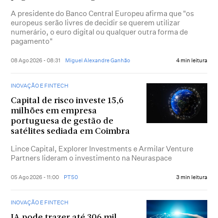
A presidente do Banco Central Europeu afirma que "os
europeus serão livres de decidir se querem utilizar
numerário, o euro digital ou qualquer outra forma de
pagamento"
08 Ago 2026 - 08:31
Miguel Alexandre Ganhão
4 min leitura
INOVAÇÃO E FINTECH
Capital de risco investe 15,6
milhões em empresa
portuguesa de gestão de
satélites sediada em Coimbra
Lince Capital, Explorer Investments e Armilar Venture
Partners lideram o investimento na Neuraspace
05 Ago 2026 - 11:00
PT50
3 min leitura
INOVAÇÃO E FINTECH
IA pode trazer até 306 mil