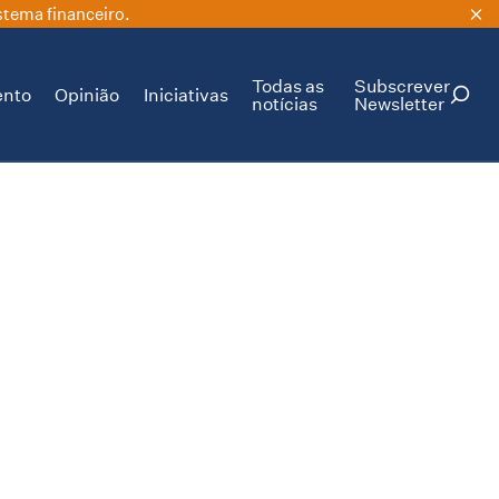
stema financeiro.
Todas as
Subscrever
ento
Opinião
Iniciativas
notícias
Newsletter
PESQUISAR