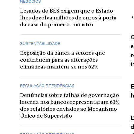
NEGÓCIOS
Lesados do BES exigem que o Estado
lhes devolva milhões de euros à porta
da casa do primeiro-ministro
Q
SUSTENTABILIDADE
s
Exposição da banca a setores que
r
contribuem para as alterações
i
climáticas mantém-se nos 62%
E
REGULAÇÃO E TENDÊNCIAS
h
Denúncias sobre falhas de governação
interna nos bancos representaram 63%
dos relatórios enviados ao Mecanismo
Único de Supervisão
D
d