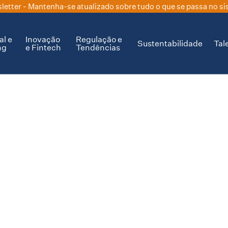
letter
- Mantenha-se atualizado sobre tudo o que se passa no si
al e
Inovação
Regulação e
Sustentabilidade
Tal
ng
e Fintech
Tendências