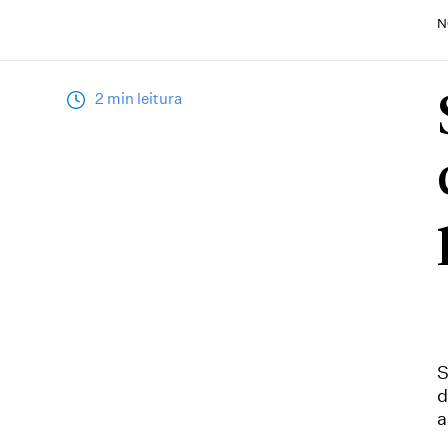
N
2 min leitura
S
d
a