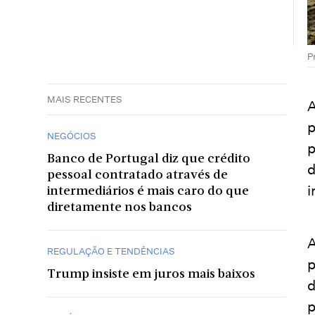
P
MAIS RECENTES
A
p
NEGÓCIOS
p
Banco de Portugal diz que crédito
d
pessoal contratado através de
i
intermediários é mais caro do que
diretamente nos bancos
A
REGULAÇÃO E TENDÊNCIAS
p
Trump insiste em juros mais baixos
d
p