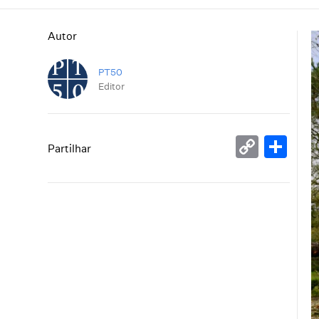
Autor
PT50
Editor
Copy
Sh
Partilhar
Link