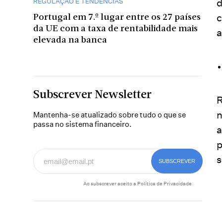
d
REGULAÇÃO E TENDÊNCIAS
c
Portugal em 7.º lugar entre os 27 países
da UE com a taxa de rentabilidade mais
a
elevada na banca
Subscrever Newsletter
R
n
Mantenha-se atualizado sobre tudo o que se
passa no sistema financeiro.
a
p
s
Ao subscrever aceito a
Política de Privacidade