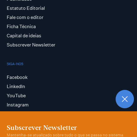
Estatuto Editorial
Fale com o editor
Ficha Técnica
Capital de ideias
Subscrever Newsletter
SIGA-NOS
Facebook
LinkedIn
YouTube
Instagram
Subscrever Newsletter
Termos e condições
Mantenha-se atualizado sobre tudo o que se passa no sistema
Política de privacidade