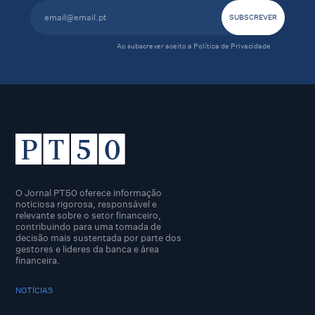
Ao subscrever aceito a
Política de Privacidade
O Jornal PT50 oferece informação
noticiosa rigorosa, responsável e
relevante sobre o setor financeiro,
contribuindo para uma tomada de
decisão mais sustentada por parte dos
gestores e lideres da banca e área
financeira.
NOTÍCIAS