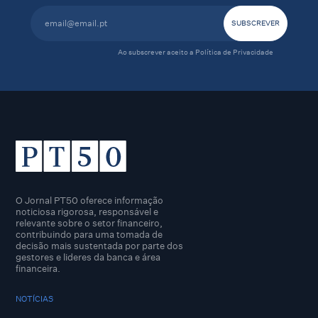
Ao subscrever aceito a
Política de Privacidade
O Jornal PT50 oferece informação
noticiosa rigorosa, responsável e
relevante sobre o setor financeiro,
contribuindo para uma tomada de
decisão mais sustentada por parte dos
gestores e lideres da banca e área
financeira.
NOTÍCIAS