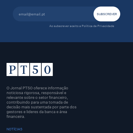
Ao subscrever aceito a
Política de Privacidade
O Jornal PT50 oferece informação
noticiosa rigorosa, responsável e
relevante sobre o setor financeiro,
contribuindo para uma tomada de
decisão mais sustentada por parte dos
gestores e lideres da banca e área
financeira.
NOTÍCIAS