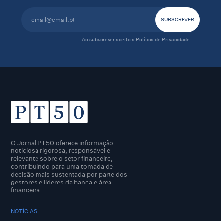
Ao subscrever aceito a
Política de Privacidade
O Jornal PT50 oferece informação
noticiosa rigorosa, responsável e
relevante sobre o setor financeiro,
contribuindo para uma tomada de
decisão mais sustentada por parte dos
gestores e lideres da banca e área
financeira.
NOTÍCIAS