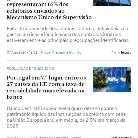
representaram 63% dos
relatórios enviados ao
Mecanismo Único de Supervisão
Falta de idoneidade dos administradores, deficiências na
gestão do risco e insuficiência dos controlos internos
estiveram entre as principais preocupações identificadas
07 Ago 2026 - 12:32
Miguel Alexandre Ganhão
4 min leitura
REGULAÇÃO E TENDÊNCIAS
Portugal em 7.º lugar entre os
27 países da UE com a taxa de
rentabilidade mais elevada na
banca
Banco Central Europeu revela que o retorno sobre o
património líquido das instituições de crédito com sede
na União Europeia era, em média, de 2,5% em março de
2026
07 Ago 2026 - 11:09
Miguel Alexandre Ganhão
2 min leitura