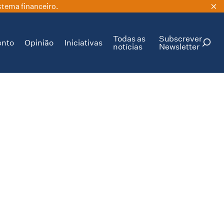
stema financeiro.
Todas as
Subscrever
ento
Opinião
Iniciativas
notícias
Newsletter
PESQUISAR