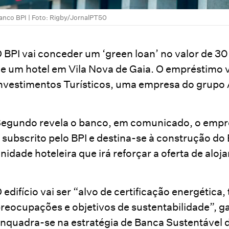
anco BPI | Foto: Rigby/JornalPT50
 BPI vai conceder um ‘green loan’ no valor de 3
e um hotel em Vila Nova de Gaia. O empréstimo v
nvestimentos Turísticos, uma empresa do grupo A
egundo revela o banco, em comunicado, o empré
 subscrito pelo BPI e destina-se à construção d
nidade hoteleira que irá reforçar a oferta de aloj
 edifício vai ser “alvo de certificação energética
reocupações e objetivos de sustentabilidade”, g
nquadra-se na estratégia de Banca Sustentável 