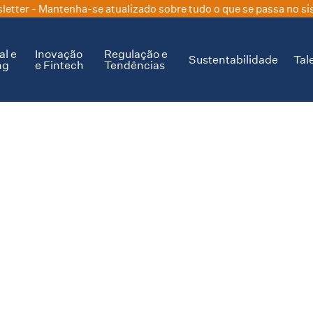
letter
- Mantenha-se atualizado sobre tudo o que se passa no si
al e
Inovação
Regulação e
Sustentabilidade
Tal
ng
e Fintech
Tendências