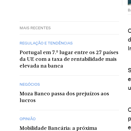
B
MAIS RECENTES
O
d
REGULAÇÃO E TENDÊNCIAS
I
Portugal em 7.º lugar entre os 27 países
da UE com a taxa de rentabilidade mais
elevada na banca
S
e
NEGÓCIOS
u
Moza Banco passa dos prejuízos aos
lucros
O
p
OPINIÃO
e
Mobilidade Bancária: a próxima