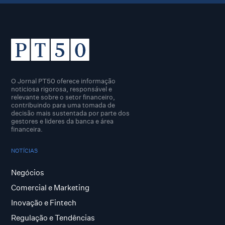
O Jornal PT50 oferece informação
noticiosa rigorosa, responsável e
relevante sobre o setor financeiro,
contribuindo para uma tomada de
decisão mais sustentada por parte dos
gestores e lideres da banca e área
financeira.
NOTÍCIAS
Negócios
Comercial e Marketing
Inovação e Fintech
Regulação e Tendências