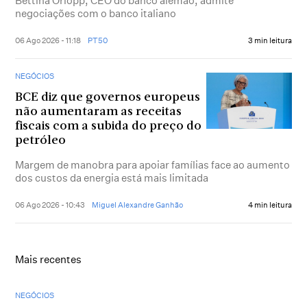
Bettina Orlopp, CEO do banco alemão, admite
negociações com o banco italiano
06 Ago 2026 - 11:18
PT50
3 min leitura
NEGÓCIOS
BCE diz que governos europeus
não aumentaram as receitas
fiscais com a subida do preço do
petróleo
Margem de manobra para apoiar famílias face ao aumento
dos custos da energia está mais limitada
06 Ago 2026 - 10:43
Miguel Alexandre Ganhão
4 min leitura
Mais recentes
NEGÓCIOS