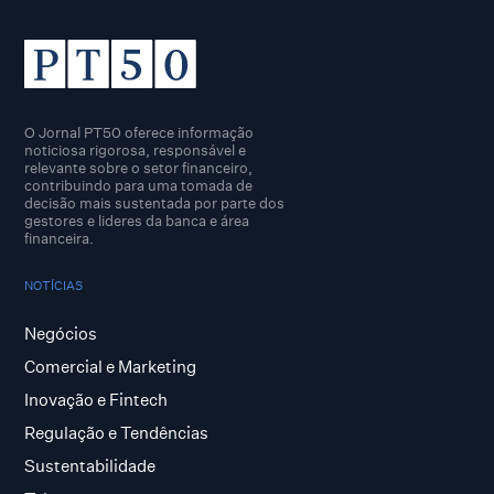
O Jornal PT50 oferece informação
noticiosa rigorosa, responsável e
relevante sobre o setor financeiro,
contribuindo para uma tomada de
decisão mais sustentada por parte dos
gestores e lideres da banca e área
financeira.
NOTÍCIAS
Negócios
Comercial e Marketing
Inovação e Fintech
Regulação e Tendências
Sustentabilidade