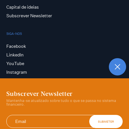
Capital de ideias
Subscrever Newsletter
SIGA-NOS
Facebook
LinkedIn
YouTube
Instagram
Subscrever Newsletter
Termos e condições
Mantenha-se atualizado sobre tudo o que se passa no sistema
Política de privacidade
financeiro.
SUBMETER