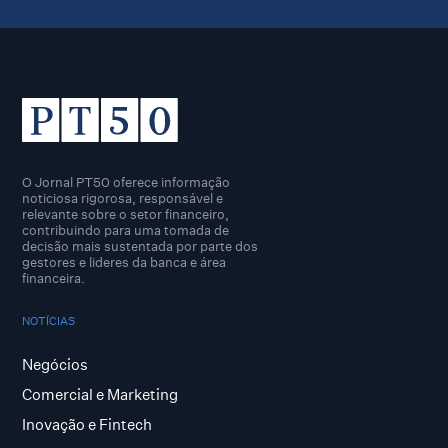
O Jornal PT50 oferece informação
noticiosa rigorosa, responsável e
relevante sobre o setor financeiro,
contribuindo para uma tomada de
decisão mais sustentada por parte dos
gestores e lideres da banca e área
financeira.
NOTÍCIAS
Negócios
Comercial e Marketing
Inovação e Fintech