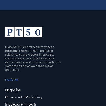
O Jornal PT50 oferece informação
noticiosa rigorosa, responsável e
relevante sobre o setor financeiro,
contribuindo para uma tomada de
decisão mais sustentada por parte dos
gestores e lideres da banca e área
financeira.
NOTÍCIAS
Negócios
Comercial e Marketing
Inovação e Fintech