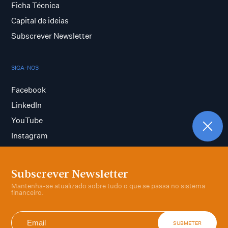
Ficha Técnica
Capital de ideias
Subscrever Newsletter
SIGA-NOS
Facebook
LinkedIn
YouTube
Instagram
Subscrever Newsletter
Termos e condições
Mantenha-se atualizado sobre tudo o que se passa no sistema
Política de privacidade
financeiro.
SUBMETER