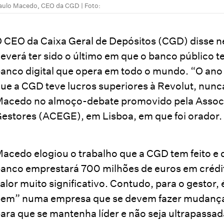
aulo Macedo, CEO da CGD | Foto:
 CEO da Caixa Geral de Depósitos (CGD) disse ne
everá ter sido o último em que o banco público te
anco digital que opera em todo o mundo. “O ano d
ue a CGD teve lucros superiores à Revolut, nunca 
acedo no almoço-debate promovido pela Associ
estores (ACEGE), em Lisboa, em que foi orador.
acedo elogiou o trabalho que a CGD tem feito e
anco emprestará 700 milhões de euros em crédi
alor muito significativo. Contudo, para o gestor,
em” numa empresa que se devem fazer mudanças,
ara que se mantenha líder e não seja ultrapassa