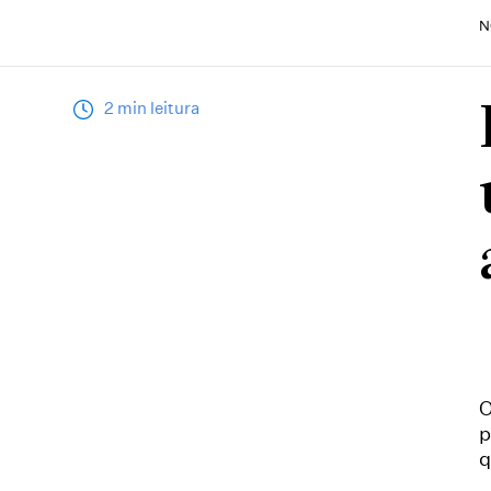
N
2 min leitura
O
p
q