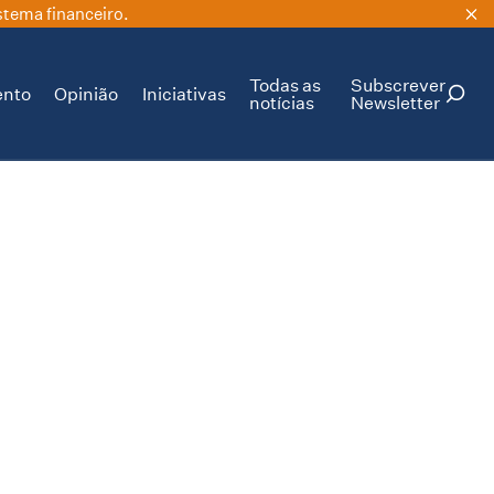
stema financeiro.
Todas as
Subscrever
ento
Opinião
Iniciativas
notícias
Newsletter
PESQUISAR