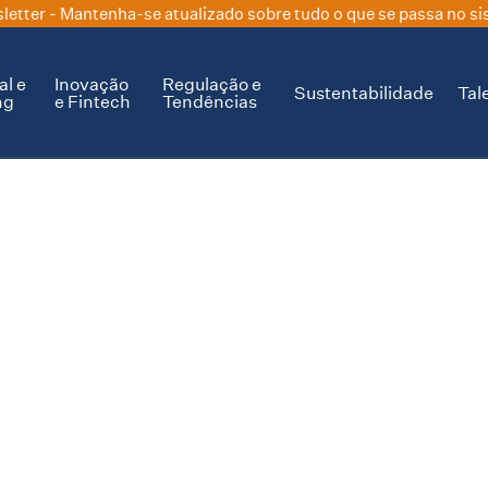
letter
- Mantenha-se atualizado sobre tudo o que se passa no si
al e
Inovação
Regulação e
Sustentabilidade
Tal
ng
e Fintech
Tendências