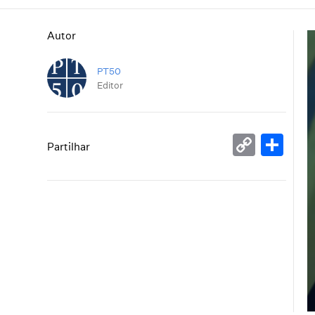
Autor
PT50
Editor
Copy
Sh
Partilhar
Link