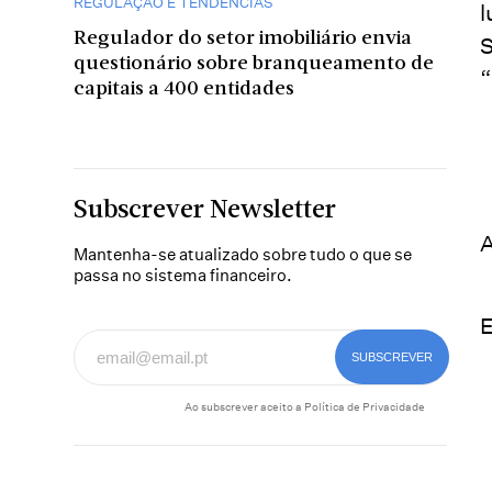
REGULAÇÃO E TENDÊNCIAS
l
Regulador do setor imobiliário envia
S
questionário sobre branqueamento de
“
capitais a 400 entidades
Subscrever Newsletter
A
Mantenha-se atualizado sobre tudo o que se
passa no sistema financeiro.
E
Ao subscrever aceito a
Política de Privacidade