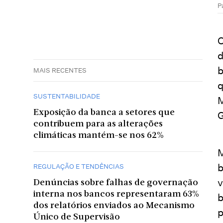
P
O
d
b
MAIS RECENTES
q
SUSTENTABILIDADE
M
Exposição da banca a setores que
G
contribuem para as alterações
climáticas mantém-se nos 62%
M
b
REGULAÇÃO E TENDÊNCIAS
v
Denúncias sobre falhas de governação
interna nos bancos representaram 63%
b
dos relatórios enviados ao Mecanismo
p
Único de Supervisão