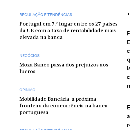
REGULAÇÃO E TENDÊNCIAS
Portugal em 7.º lugar entre os 27 países
da UE com a taxa de rentabilidade mais
P
elevada na banca
E
c
NEGÓCIOS
q
Moza Banco passa dos prejuízos aos
i
lucros
c
m
OPINIÃO
Mobilidade Bancária: a próxima
fronteira da concorrência na banca
E
portuguesa
a
r