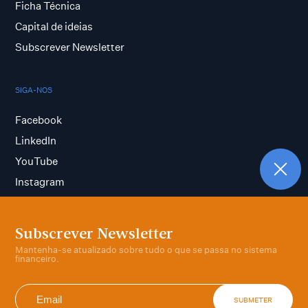
Ficha Técnica
Capital de ideias
Subscrever Newsletter
SIGA-NOS
Facebook
LinkedIn
YouTube
Instagram
Subscrever Newsletter
Termos e condições
Mantenha-se atualizado sobre tudo o que se passa no sistema
Política de privacidade
financeiro.
SUBMETER