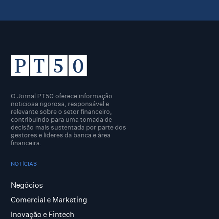
O Jornal PT50 oferece informação
noticiosa rigorosa, responsável e
relevante sobre o setor financeiro,
contribuindo para uma tomada de
decisão mais sustentada por parte dos
gestores e lideres da banca e área
financeira.
NOTÍCIAS
Negócios
Comercial e Marketing
Inovação e Fintech