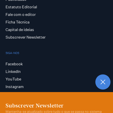
Estatuto Editorial
Fale com o editor
Ficha Técnica
Capital de ideias
Subscrever Newsletter
SIGA-NOS
Facebook
LinkedIn
YouTube
Instagram
Subscrever Newsletter
Termos e condições
Mantenha-se atualizado sobre tudo o que se passa no sistema
Política de privacidade