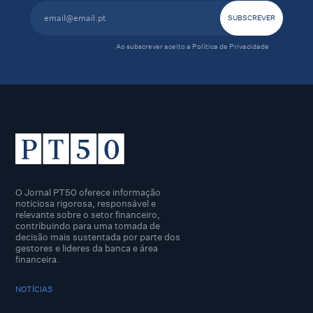
Ao subscrever aceito a
Política de Privacidade
O Jornal PT50 oferece informação
noticiosa rigorosa, responsável e
relevante sobre o setor financeiro,
contribuindo para uma tomada de
decisão mais sustentada por parte dos
gestores e lideres da banca e área
financeira.
NOTÍCIAS