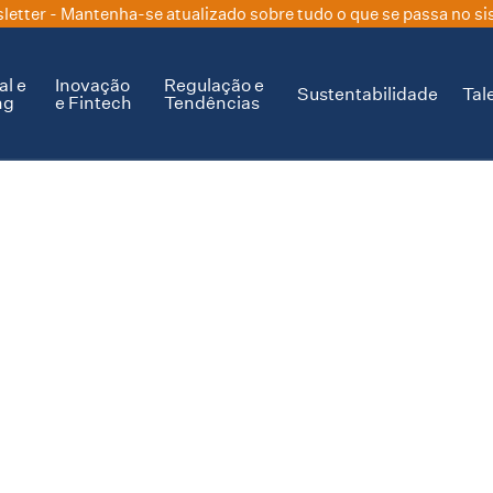
letter
- Mantenha-se atualizado sobre tudo o que se passa no si
al e
Inovação
Regulação e
Sustentabilidade
Tal
ng
e Fintech
Tendências