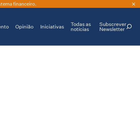
stema financeiro.
Todas as
Subscrever
ento
Opinião
Iniciativas
notícias
Newsletter
PESQUISAR