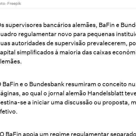
oto: Freepik
s supervisores bancários alemães, BaFin e Bund
uadro regulamentar novo para pequenas instituiç
uas autoridades de supervisão prevalecerem, pod
apital simplificados à maioria das caixas econó
lemães.
 BaFin e o Bundesbank resumiram o conceito nu
áginas, ao qual o jornal alemão Handelsblatt tev
estina-se a iniciar uma discussão ou proposta,
fetivo.
O BaFin apoia um regime regulamentar separado