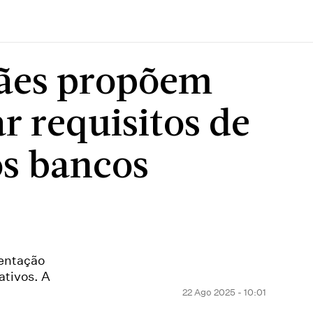
mães propõem
r requisitos de
os bancos
mentação
ativos. A
22 Ago 2025 - 10:01