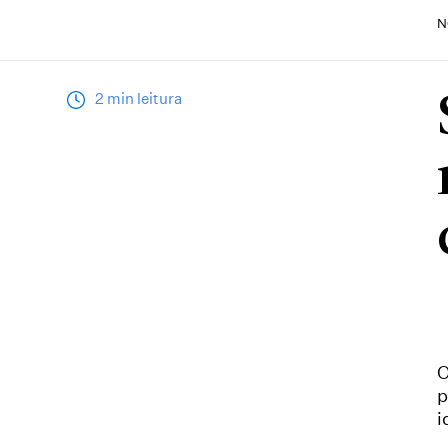
N
2 min leitura
O
p
i