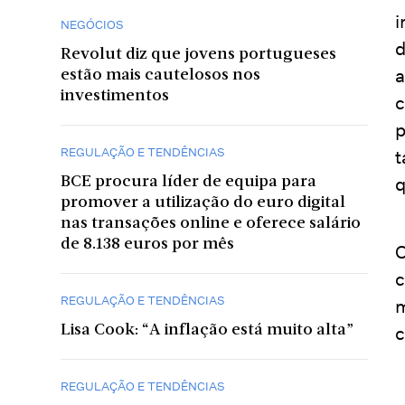
i
NEGÓCIOS
d
Revolut diz que jovens portugueses
a
estão mais cautelosos nos
investimentos
c
p
REGULAÇÃO E TENDÊNCIAS
t
q
BCE procura líder de equipa para
promover a utilização do euro digital
nas transações online e oferece salário
de 8.138 euros por mês
C
c
REGULAÇÃO E TENDÊNCIAS
m
c
Lisa Cook: “A inflação está muito alta”
REGULAÇÃO E TENDÊNCIAS