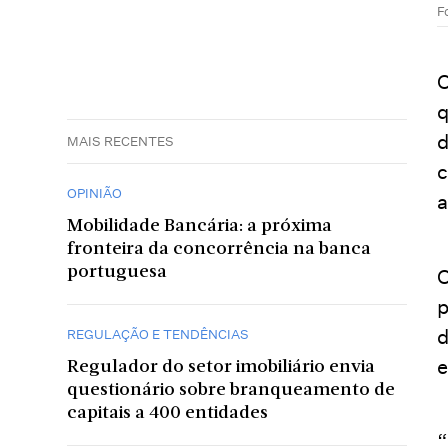
F
O
q
d
MAIS RECENTES
c
OPINIÃO
a
Mobilidade Bancária: a próxima
fronteira da concorrência na banca
portuguesa
O
p
d
REGULAÇÃO E TENDÊNCIAS
e
Regulador do setor imobiliário envia
questionário sobre branqueamento de
capitais a 400 entidades
“