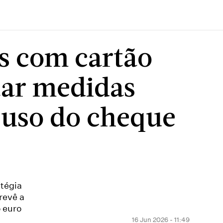
s com cartão
tar medidas
 uso do cheque
atégia
revê a
 euro
16 Jun 2026 - 11:49