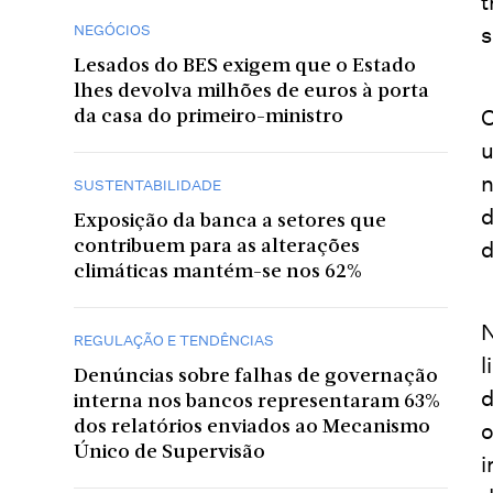
t
s
NEGÓCIOS
Lesados do BES exigem que o Estado
lhes devolva milhões de euros à porta
O
da casa do primeiro-ministro
u
n
SUSTENTABILIDADE
d
Exposição da banca a setores que
d
contribuem para as alterações
climáticas mantém-se nos 62%
N
REGULAÇÃO E TENDÊNCIAS
l
Denúncias sobre falhas de governação
d
interna nos bancos representaram 63%
o
dos relatórios enviados ao Mecanismo
Único de Supervisão
i