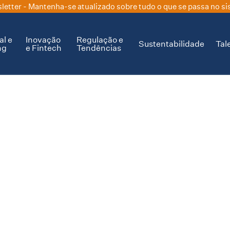
letter
- Mantenha-se atualizado sobre tudo o que se passa no si
al e
Inovação
Regulação e
Sustentabilidade
Tal
ng
e Fintech
Tendências