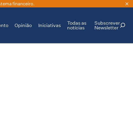
stema financeiro.
Todas as
Subscrever
ento
Opinião
Iniciativas
notícias
Newsletter
PESQUISAR