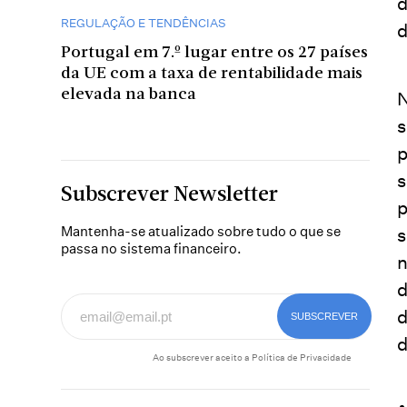
d
REGULAÇÃO E TENDÊNCIAS
d
Portugal em 7.º lugar entre os 27 países
da UE com a taxa de rentabilidade mais
elevada na banca
N
s
p
s
Subscrever Newsletter
p
Mantenha-se atualizado sobre tudo o que se
s
passa no sistema financeiro.
n
d
d
d
Ao subscrever aceito a
Política de Privacidade