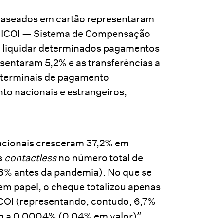
 baseados em cartão representaram
SICOI — Sistema de Compensação
e liquidar determinados pagamentos
sentaram 5,2% e as transferências a
terminais de pagamento
o nacionais e estrangeiros,
acionais cresceram 37,2% em
s
contactless
no número total de
8% antes da pandemia). No que se
m papel, o cheque totalizou apenas
COI (representando, contudo, 6,7%
am a 0,0004% (0,04% em valor)”,