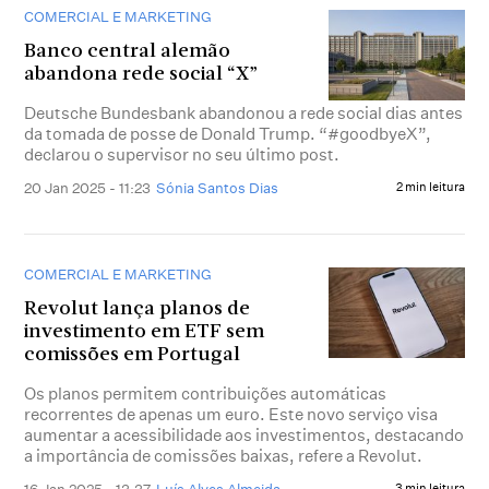
COMERCIAL E MARKETING
Banco central alemão
abandona rede social “X”
Deutsche Bundesbank abandonou a rede social dias antes
da tomada de posse de Donald Trump. “#goodbyeX”,
declarou o supervisor no seu último post.
20 Jan 2025 - 11:23
Sónia Santos Dias
2 min leitura
COMERCIAL E MARKETING
Revolut lança planos de
investimento em ETF sem
comissões em Portugal
Os planos permitem contribuições automáticas
recorrentes de apenas um euro. Este novo serviço visa
aumentar a acessibilidade aos investimentos, destacando
a importância de comissões baixas, refere a Revolut.
16 Jan 2025 - 13:37
Luís Alves Almeida
3 min leitura