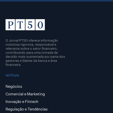
O Jornal PT50 oferece informação
noticiosa rigorosa, responsável e
relevante sobre o setor financeiro,
contribuindo para uma tomada de
decisão mais sustentada por parte dos
gestores e lideres da banca e área
financeira.
NOTÍCIAS
Negócios
Comercial e Marketing
Inovação e Fintech
Regulação e Tendências