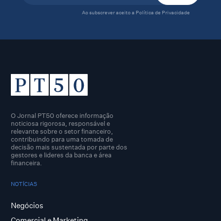
Ao subscrever aceito a
Política de Privacidade
O Jornal PT50 oferece informação
noticiosa rigorosa, responsável e
relevante sobre o setor financeiro,
contribuindo para uma tomada de
decisão mais sustentada por parte dos
gestores e lideres da banca e área
financeira.
NOTÍCIAS
Negócios
Comercial e Marketing