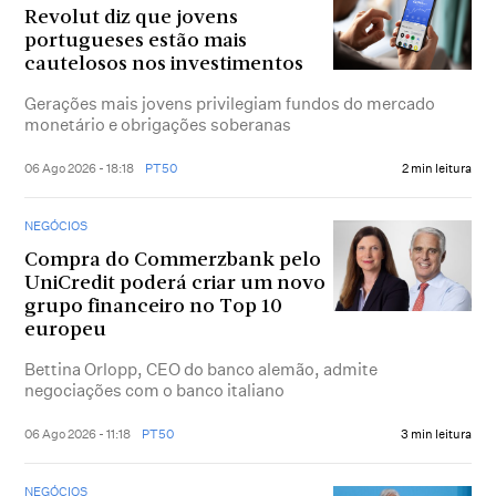
Revolut diz que jovens
portugueses estão mais
cautelosos nos investimentos
Gerações mais jovens privilegiam fundos do mercado
monetário e obrigações soberanas
06 Ago 2026 - 18:18
PT50
2 min leitura
NEGÓCIOS
Compra do Commerzbank pelo
UniCredit poderá criar um novo
grupo financeiro no Top 10
europeu
Bettina Orlopp, CEO do banco alemão, admite
negociações com o banco italiano
06 Ago 2026 - 11:18
PT50
3 min leitura
NEGÓCIOS