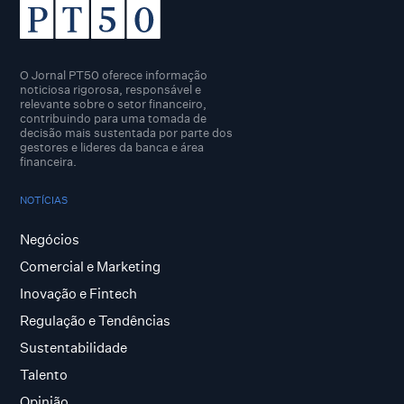
O Jornal PT50 oferece informação
noticiosa rigorosa, responsável e
relevante sobre o setor financeiro,
contribuindo para uma tomada de
decisão mais sustentada por parte dos
gestores e lideres da banca e área
financeira.
NOTÍCIAS
Negócios
Comercial e Marketing
Inovação e Fintech
Regulação e Tendências
Sustentabilidade
Talento
Opinião