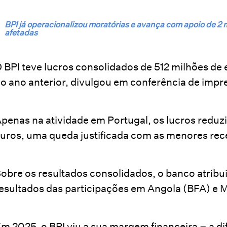
BPI já operacionalizou moratórias e avança com apoio de 2 m
afetadas
 BPI teve lucros consolidados de 512 milhões d
o ano anterior, divulgou em conferência de impre
penas na atividade em Portugal, os lucros redu
uros, uma queda justificada com as menores rece
obre os resultados consolidados, o banco atribu
esultados das participações em Angola (BFA) e
m 2025, o BPI viu a sua margem financeira – a di