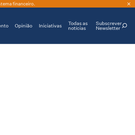
stema financeiro.
Todas as
Subscrever
ento
Opinião
Iniciativas
notícias
Newsletter
PESQUISAR