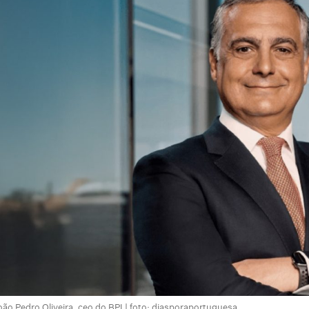
are
oão Pedro Oliveira, ceo do BPI | foto: diasporaportuguesa