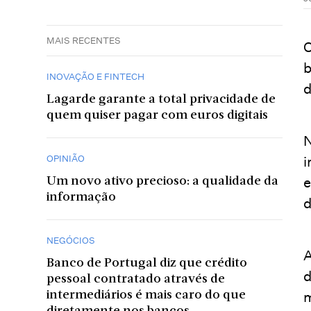
MAIS RECENTES
O
b
INOVAÇÃO E FINTECH
d
Lagarde garante a total privacidade de
quem quiser pagar com euros digitais
N
OPINIÃO
i
e
Um novo ativo precioso: a qualidade da
informação
d
NEGÓCIOS
A
Banco de Portugal diz que crédito
d
pessoal contratado através de
m
intermediários é mais caro do que