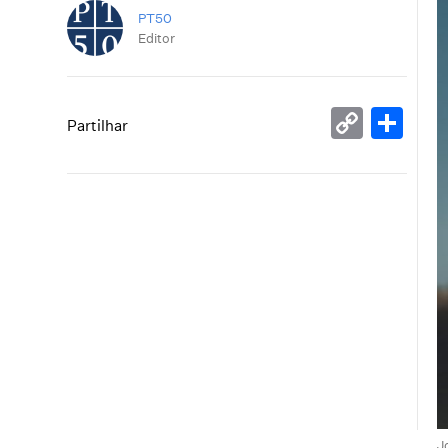
PT50
Editor
Copy
Sh
Partilhar
Link
J