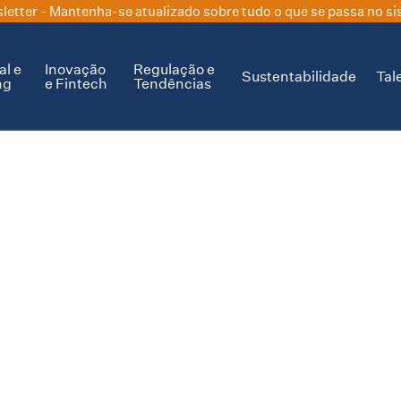
letter
- Mantenha-se atualizado sobre tudo o que se passa no si
al e
Inovação
Regulação e
Sustentabilidade
Tal
ng
e Fintech
Tendências