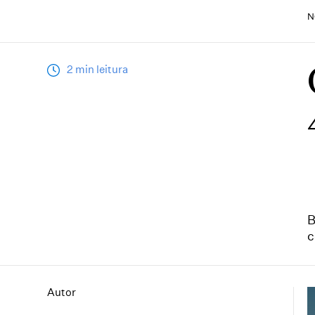
N
2 min leitura
B
c
Autor