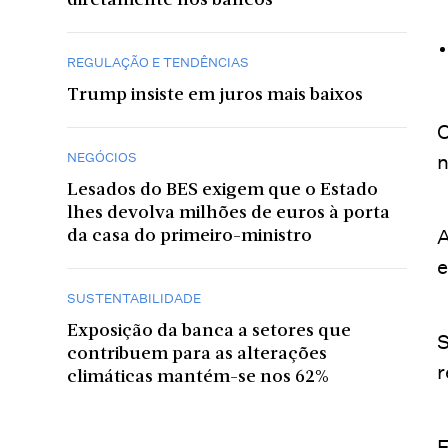
diretamente nos bancos
REGULAÇÃO E TENDÊNCIAS
Trump insiste em juros mais baixos
O
NEGÓCIOS
n
Lesados do BES exigem que o Estado
lhes devolva milhões de euros à porta
A
da casa do primeiro-ministro
e
SUSTENTABILIDADE
Exposição da banca a setores que
S
contribuem para as alterações
r
climáticas mantém-se nos 62%
E