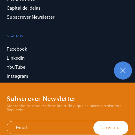
Capital de ideias
Subscrever Newsletter
SIGA-NOS
Facebook
LinkedIn
YouTube
Instagram
Subscrever Newsletter
Termos e condições
Mantenha-se atualizado sobre tudo o que se passa no sistema
Política de privacidade
financeiro.
SUBMETER