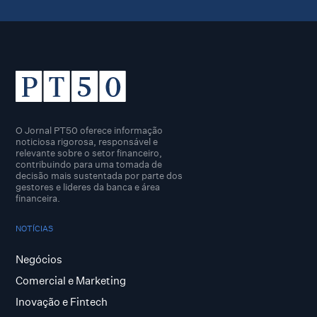
O Jornal PT50 oferece informação
noticiosa rigorosa, responsável e
relevante sobre o setor financeiro,
contribuindo para uma tomada de
decisão mais sustentada por parte dos
gestores e lideres da banca e área
financeira.
NOTÍCIAS
Negócios
Comercial e Marketing
Inovação e Fintech