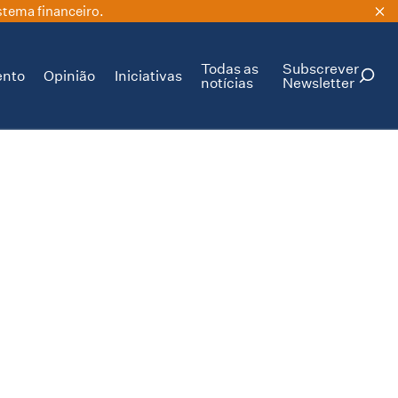
stema financeiro.
Todas as
Subscrever
ento
Opinião
Iniciativas
notícias
Newsletter
PESQUISAR