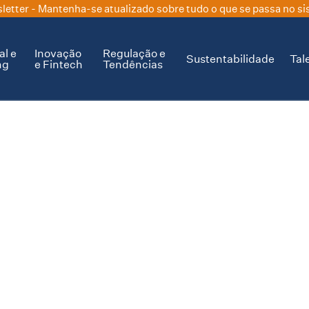
letter
- Mantenha-se atualizado sobre tudo o que se passa no si
al e
Inovação
Regulação e
Sustentabilidade
Tal
ng
e Fintech
Tendências