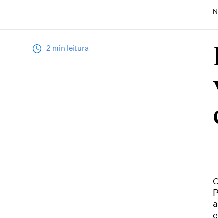
N
2 min leitura
O
P
a
e