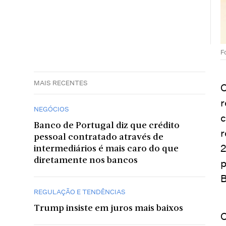
F
MAIS RECENTES
O
r
NEGÓCIOS
c
Banco de Portugal diz que crédito
r
pessoal contratado através de
2
intermediários é mais caro do que
diretamente nos bancos
p
B
REGULAÇÃO E TENDÊNCIAS
Trump insiste em juros mais baixos
O