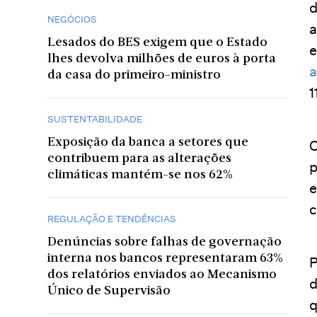
d
NEGÓCIOS
Lesados do BES exigem que o Estado
e
lhes devolva milhões de euros à porta
da casa do primeiro-ministro
1
SUSTENTABILIDADE
Exposição da banca a setores que
O
contribuem para as alterações
p
climáticas mantém-se nos 62%
e
c
REGULAÇÃO E TENDÊNCIAS
Denúncias sobre falhas de governação
interna nos bancos representaram 63%
P
dos relatórios enviados ao Mecanismo
d
Único de Supervisão
q