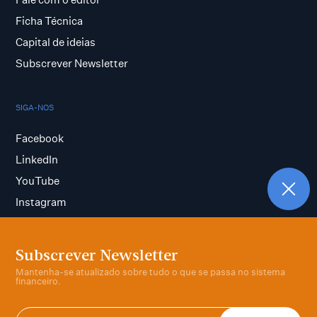
Ficha Técnica
Capital de ideias
Subscrever Newsletter
SIGA-NOS
Facebook
LinkedIn
YouTube
Instagram
Subscrever Newsletter
Termos e condições
Mantenha-se atualizado sobre tudo o que se passa no sistema
Política de privacidade
financeiro.