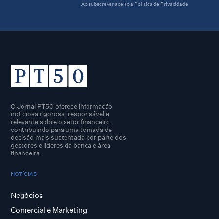
Ao subscrever aceito a
Política de Privacidade
O Jornal PT50 oferece informação
noticiosa rigorosa, responsável e
relevante sobre o setor financeiro,
contribuindo para uma tomada de
decisão mais sustentada por parte dos
gestores e lideres da banca e área
financeira.
NOTÍCIAS
Negócios
Comercial e Marketing