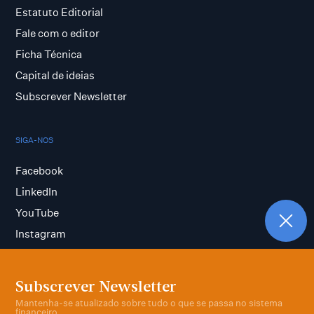
Estatuto Editorial
Fale com o editor
Ficha Técnica
Capital de ideias
Subscrever Newsletter
SIGA-NOS
Facebook
LinkedIn
YouTube
Instagram
Subscrever Newsletter
Termos e condições
Mantenha-se atualizado sobre tudo o que se passa no sistema
Política de privacidade
financeiro.