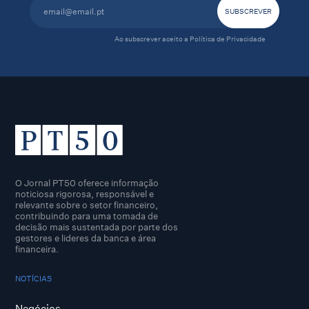
Ao subscrever aceito a
Política de Privacidade
O Jornal PT50 oferece informação
noticiosa rigorosa, responsável e
relevante sobre o setor financeiro,
contribuindo para uma tomada de
decisão mais sustentada por parte dos
gestores e lideres da banca e área
financeira.
NOTÍCIAS
Negócios