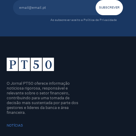
Ao subscrever aceito a
Política de Privacidade
O Jornal PT50 oferece informação
noticiosa rigorosa, responsável e
relevante sobre o setor financeiro,
contribuindo para uma tomada de
decisão mais sustentada por parte dos
gestores e lideres da banca e área
financeira.
NOTÍCIAS