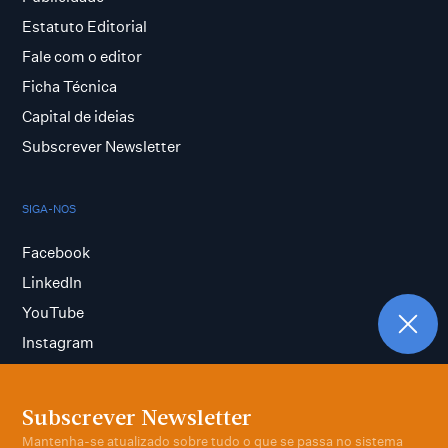
Estatuto Editorial
Fale com o editor
Ficha Técnica
Capital de ideias
Subscrever Newsletter
SIGA-NOS
Facebook
LinkedIn
YouTube
Instagram
Subscrever Newsletter
Termos e condições
Mantenha-se atualizado sobre tudo o que se passa no sistema
Política de privacidade