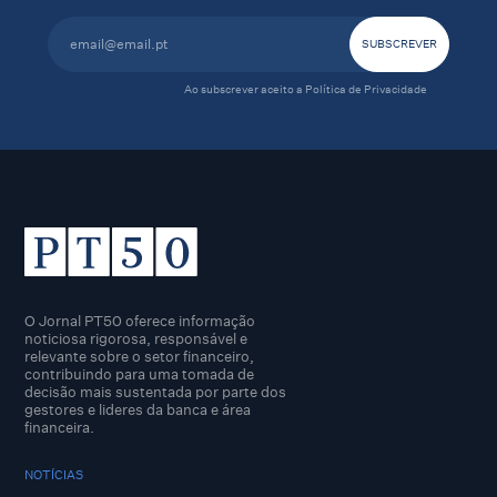
Ao subscrever aceito a
Política de Privacidade
O Jornal PT50 oferece informação
noticiosa rigorosa, responsável e
relevante sobre o setor financeiro,
contribuindo para uma tomada de
decisão mais sustentada por parte dos
gestores e lideres da banca e área
financeira.
NOTÍCIAS