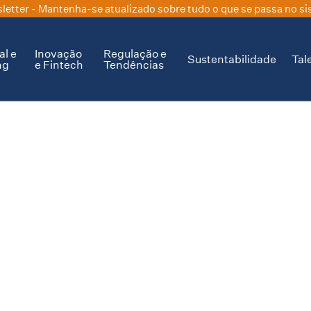
letter
- Mantenha-se atualizado sobre tudo o que se passa no si
al e
Inovação
Regulação e
Sustentabilidade
Tal
ng
e Fintech
Tendências