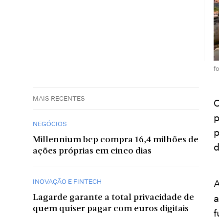
f
MAIS RECENTES
O
p
NEGÓCIOS
p
Millennium bcp compra 16,4 milhões de
d
ações próprias em cinco dias
INOVAÇÃO E FINTECH
A
a
Lagarde garante a total privacidade de
quem quiser pagar com euros digitais
f