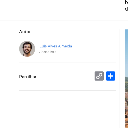
b
d
Autor
Luís Alves Almeida
Jornalista
Copy
Sh
Partilhar
Link