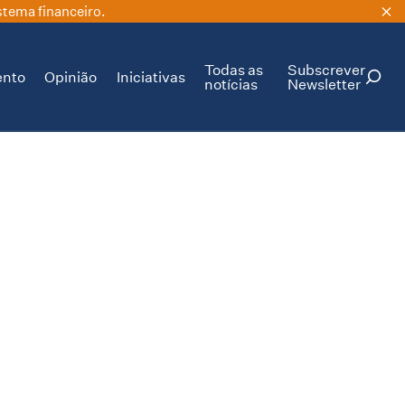
stema financeiro.
Todas as
Subscrever
ento
Opinião
Iniciativas
notícias
Newsletter
PESQUISAR