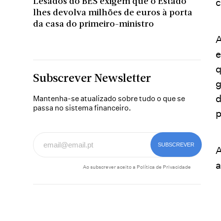
c
Lesados do BES exigem que o Estado
lhes devolva milhões de euros à porta
da casa do primeiro-ministro
A
e
q
Subscrever Newsletter
g
d
Mantenha-se atualizado sobre tudo o que se
passa no sistema financeiro.
p
A
a
Ao subscrever aceito a
Política de Privacidade