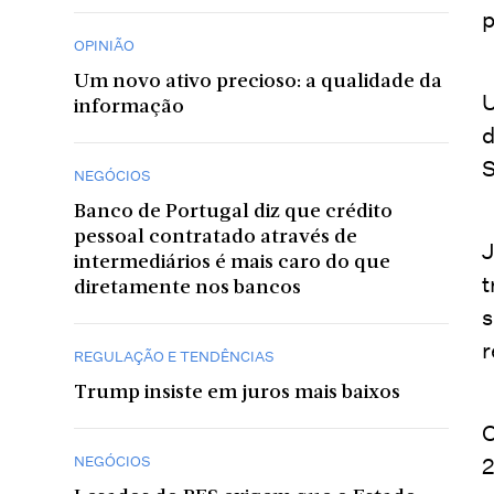
p
OPINIÃO
Um novo ativo precioso: a qualidade da
U
informação
d
S
NEGÓCIOS
Banco de Portugal diz que crédito
pessoal contratado através de
J
intermediários é mais caro do que
t
diretamente nos bancos
s
r
REGULAÇÃO E TENDÊNCIAS
Trump insiste em juros mais baixos
O
NEGÓCIOS
2