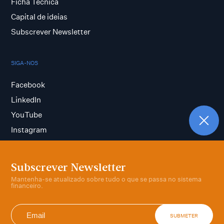
Ficha Técnica
Capital de ideias
Subscrever Newsletter
SIGA-NOS
Facebook
LinkedIn
YouTube
Instagram
Subscrever Newsletter
Termos e condições
Mantenha-se atualizado sobre tudo o que se passa no sistema
Política de privacidade
financeiro.
SUBMETER