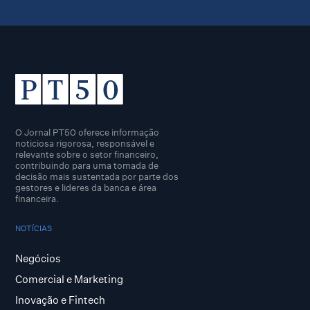
O Jornal PT50 oferece informação
noticiosa rigorosa, responsável e
relevante sobre o setor financeiro,
contribuindo para uma tomada de
decisão mais sustentada por parte dos
gestores e lideres da banca e área
financeira.
NOTÍCIAS
Negócios
Comercial e Marketing
Inovação e Fintech