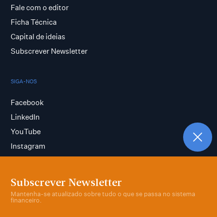
Fale com o editor
Ficha Técnica
Capital de ideias
Subscrever Newsletter
SIGA-NOS
Facebook
LinkedIn
YouTube
Instagram
Subscrever Newsletter
Termos e condições
Mantenha-se atualizado sobre tudo o que se passa no sistema
Política de privacidade
financeiro.