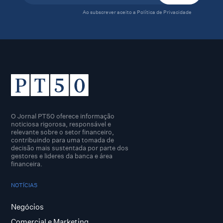
Ao subscrever aceito a
Política de Privacidade
O Jornal PT50 oferece informação
noticiosa rigorosa, responsável e
relevante sobre o setor financeiro,
contribuindo para uma tomada de
decisão mais sustentada por parte dos
gestores e lideres da banca e área
financeira.
NOTÍCIAS
Negócios
Comercial e Marketing