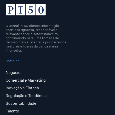
O Jornal PT50 oferece informação
noticiosa rigorosa, responsável e
relevante sobre o setor financeiro,
contribuindo para uma tomada de
decisão mais sustentada por parte dos
gestores e lideres da banca e área
financeira.
NOTÍCIAS
Negócios
Comercial e Marketing
Inovação e Fintech
Regulação e Tendências
Sustentabilidade
Talento