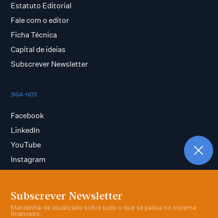
Estatuto Editorial
Fale com o editor
Ficha Técnica
Capital de ideias
Subscrever Newsletter
SIGA-NOS
Facebook
LinkedIn
YouTube
Instagram
Subscrever Newsletter
Termos e condições
Mantenha-se atualizado sobre tudo o que se passa no sistema
Política de privacidade
financeiro.