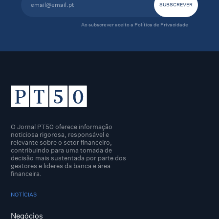
Ao subscrever aceito a
Política de Privacidade
O Jornal PT50 oferece informação
noticiosa rigorosa, responsável e
relevante sobre o setor financeiro,
contribuindo para uma tomada de
decisão mais sustentada por parte dos
gestores e lideres da banca e área
financeira.
NOTÍCIAS
Negócios