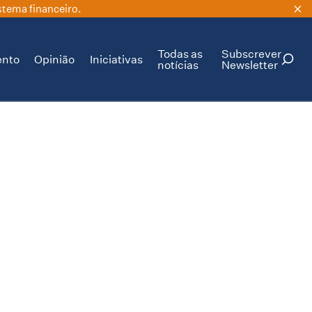
stema financeiro.
Todas as
Subscrever
ento
Opinião
Iniciativas
notícias
Newsletter
PESQUISAR