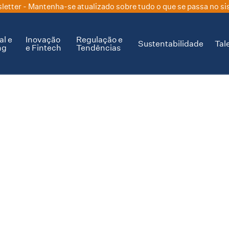
letter
- Mantenha-se atualizado sobre tudo o que se passa no si
al e
Inovação
Regulação e
Sustentabilidade
Tal
ng
e Fintech
Tendências