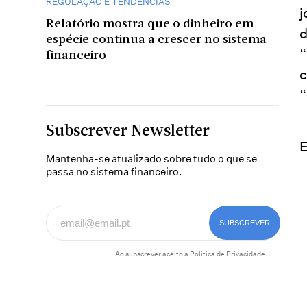
REGULAÇÃO E TENDÊNCIAS
j
Relatório mostra que o dinheiro em
d
espécie continua a crescer no sistema
“
financeiro
c
“
Subscrever Newsletter
E
Mantenha-se atualizado sobre tudo o que se
passa no sistema financeiro.
Ao subscrever aceito a
Política de Privacidade