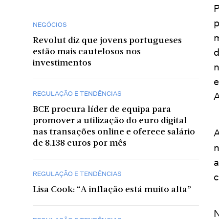
P
p
NEGÓCIOS
m
Revolut diz que jovens portugueses
d
estão mais cautelosos nos
investimentos
n
e
REGULAÇÃO E TENDÊNCIAS
A
BCE procura líder de equipa para
promover a utilização do euro digital
A
nas transações online e oferece salário
de 8.138 euros por mês
n
a
REGULAÇÃO E TENDÊNCIAS
c
Lisa Cook: “A inflação está muito alta”
N