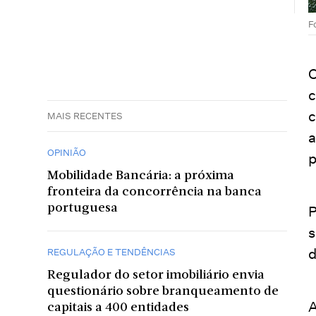
F
O
c
c
MAIS RECENTES
a
OPINIÃO
p
Mobilidade Bancária: a próxima
fronteira da concorrência na banca
portuguesa
P
s
d
REGULAÇÃO E TENDÊNCIAS
Regulador do setor imobiliário envia
questionário sobre branqueamento de
A
capitais a 400 entidades