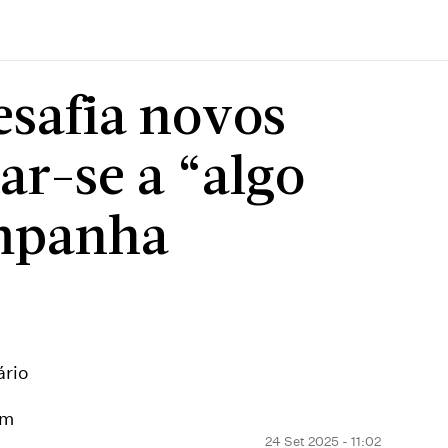
esafia novos
ar-se a “algo
mpanha
ário
em
24 Set 2025 - 11:02