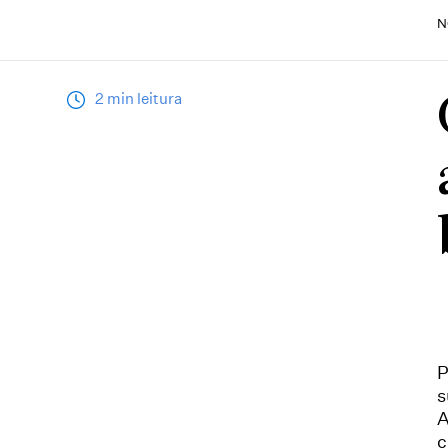
N
2 min leitura
P
s
A
c