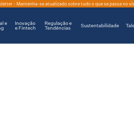
letter
- Mantenha-se atualizado sobre tudo o que se passa no si
al e
Inovação
Regulação e
Sustentabilidade
Tal
ng
e Fintech
Tendências