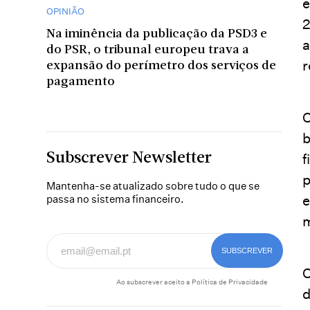
e
OPINIÃO
2
Na iminência da publicação da PSD3 e
a
do PSR, o tribunal europeu trava a
r
expansão do perímetro dos serviços de
pagamento
O
b
f
Subscrever Newsletter
p
Mantenha-se atualizado sobre tudo o que se
e
passa no sistema financeiro.
m
O
Ao subscrever aceito a
Política de Privacidade
d