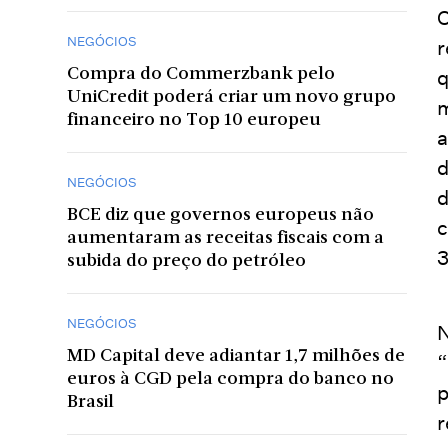
O
NEGÓCIOS
r
Compra do Commerzbank pelo
q
UniCredit poderá criar um novo grupo
m
financeiro no Top 10 europeu
a
d
NEGÓCIOS
d
BCE diz que governos europeus não
c
aumentaram as receitas fiscais com a
3
subida do preço do petróleo
NEGÓCIOS
N
MD Capital deve adiantar 1,7 milhões de
“
euros à CGD pela compra do banco no
p
Brasil
r