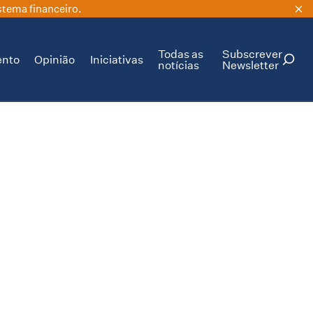
stema financeiro.
Todas as
Subscrever
ento
Opinião
Iniciativas
notícias
Newsletter
PESQUISAR