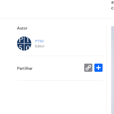
a
c
Autor
PT50
Editor
Copy
Sh
Partilhar
Link