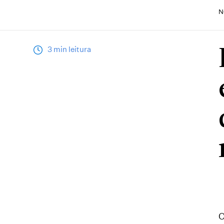
N
3 min leitura
O