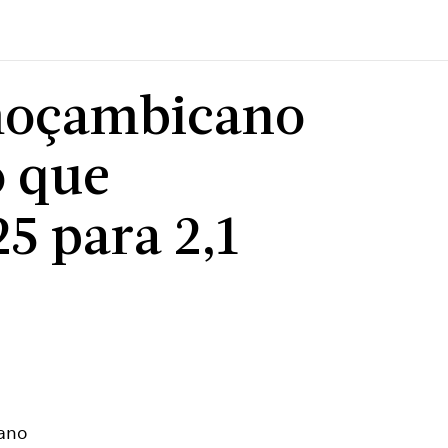
moçambicano
o que
5 para 2,1
 ano