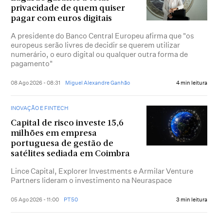
privacidade de quem quiser
pagar com euros digitais
A presidente do Banco Central Europeu afirma que "os
europeus serão livres de decidir se querem utilizar
numerário, o euro digital ou qualquer outra forma de
pagamento"
08 Ago 2026 - 08:31
Miguel Alexandre Ganhão
4 min leitura
INOVAÇÃO E FINTECH
Capital de risco investe 15,6
milhões em empresa
portuguesa de gestão de
satélites sediada em Coimbra
Lince Capital, Explorer Investments e Armilar Venture
Partners lideram o investimento na Neuraspace
05 Ago 2026 - 11:00
PT50
3 min leitura