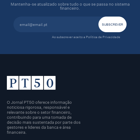
Mantenha-se atualizado sobre tudo o que se passa no sistema
financeiro.
Ao subscrever aceito a
Política de Privacidade
O Jornal PT50 oferece informação
noticiosa rigorosa, responsável e
relevante sobre o setor financeiro,
contribuindo para uma tomada de
decisão mais sustentada por parte dos
gestores e lideres da banca e área
financeira.