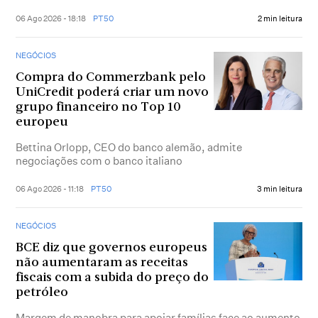
06 Ago 2026 - 18:18
PT50
2 min leitura
NEGÓCIOS
Compra do Commerzbank pelo
UniCredit poderá criar um novo
grupo financeiro no Top 10
europeu
Bettina Orlopp, CEO do banco alemão, admite
negociações com o banco italiano
06 Ago 2026 - 11:18
PT50
3 min leitura
NEGÓCIOS
BCE diz que governos europeus
não aumentaram as receitas
fiscais com a subida do preço do
petróleo
Margem de manobra para apoiar famílias face ao aumento