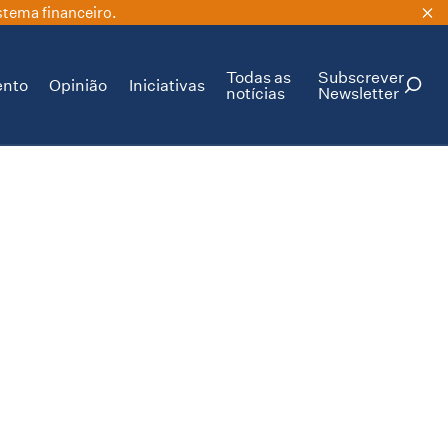
stema financeiro.
Todas as
Subscrever
ento
Opinião
Iniciativas
notícias
Newsletter
PESQUISAR