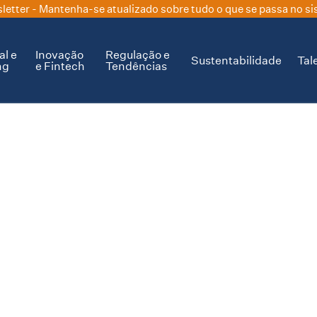
letter
- Mantenha-se atualizado sobre tudo o que se passa no si
al e
Inovação
Regulação e
Sustentabilidade
Tal
ng
e Fintech
Tendências