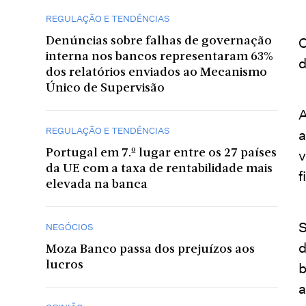
REGULAÇÃO E TENDÊNCIAS
O
Denúncias sobre falhas de governação
interna nos bancos representaram 63%
d
dos relatórios enviados ao Mecanismo
Único de Supervisão
A
REGULAÇÃO E TENDÊNCIAS
a
Portugal em 7.º lugar entre os 27 países
v
da UE com a taxa de rentabilidade mais
f
elevada na banca
S
NEGÓCIOS
d
Moza Banco passa dos prejuízos aos
lucros
b
a