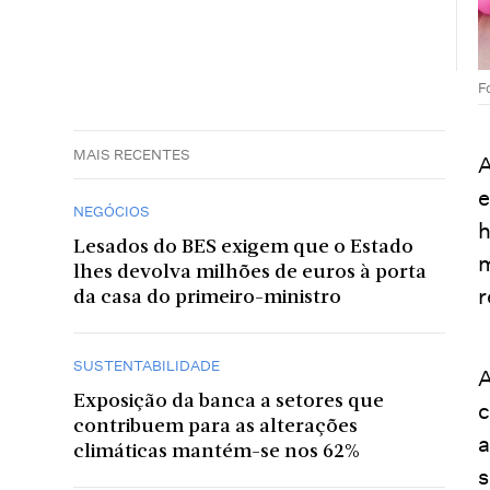
F
MAIS RECENTES
A
e
NEGÓCIOS
h
Lesados do BES exigem que o Estado
m
lhes devolva milhões de euros à porta
r
da casa do primeiro-ministro
SUSTENTABILIDADE
A
Exposição da banca a setores que
c
contribuem para as alterações
a
climáticas mantém-se nos 62%
s