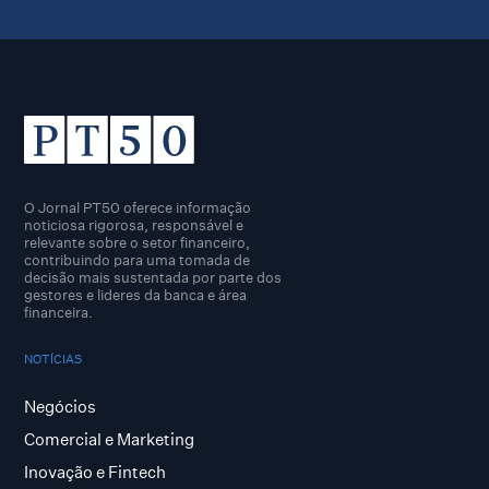
O Jornal PT50 oferece informação
noticiosa rigorosa, responsável e
relevante sobre o setor financeiro,
contribuindo para uma tomada de
decisão mais sustentada por parte dos
gestores e lideres da banca e área
financeira.
NOTÍCIAS
Negócios
Comercial e Marketing
Inovação e Fintech