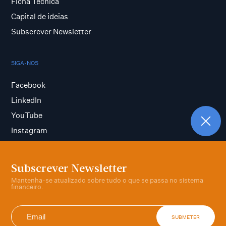
Ficha Técnica
Capital de ideias
Subscrever Newsletter
SIGA-NOS
Facebook
LinkedIn
YouTube
Instagram
Subscrever Newsletter
Termos e condições
Mantenha-se atualizado sobre tudo o que se passa no sistema
Política de privacidade
financeiro.
SUBMETER