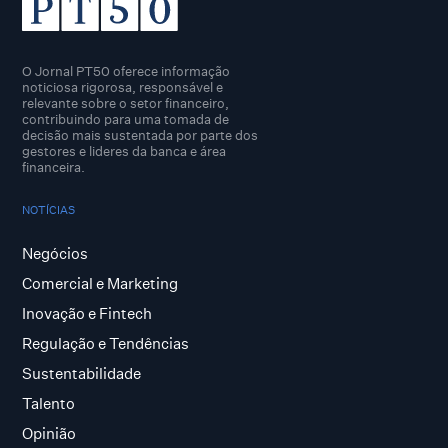
O Jornal PT50 oferece informação
noticiosa rigorosa, responsável e
relevante sobre o setor financeiro,
contribuindo para uma tomada de
decisão mais sustentada por parte dos
gestores e lideres da banca e área
financeira.
NOTÍCIAS
Negócios
Comercial e Marketing
Inovação e Fintech
Regulação e Tendências
Sustentabilidade
Talento
Opinião