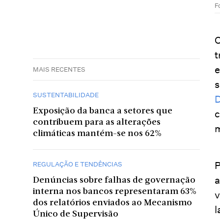
F
O
t
e
MAIS RECENTES
s
SUSTENTABILIDADE
D
Exposição da banca a setores que
c
contribuem para as alterações
m
climáticas mantém-se nos 62%
P
REGULAÇÃO E TENDÊNCIAS
a
Denúncias sobre falhas de governação
interna nos bancos representaram 63%
v
dos relatórios enviados ao Mecanismo
l
Único de Supervisão