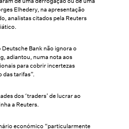
ciaram de uma derrogação ou de uma
orges Elhedery, na apresentação
o, analistas citados pela Reuters
ático.
 o Deutsche Bank não ignora o
ng, adiantou, numa nota aos
onais para cobrir incertezas
das tarifas”.
des dos ‘traders’ de lucrar ao
inha a Reuters.
nário económico “particularmente