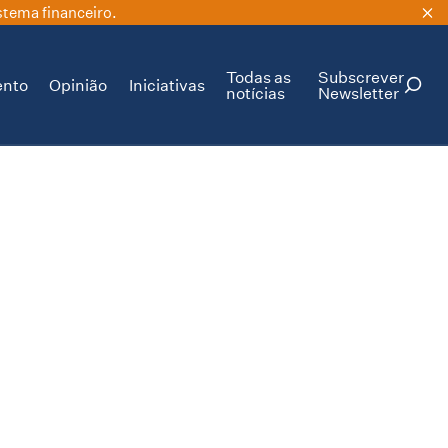
stema financeiro.
Todas as
Subscrever
ento
Opinião
Iniciativas
notícias
Newsletter
PESQUISAR