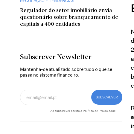
REGULAÇÃO E TENDÊNCIAS
Regulador do setor imobiliário envia
questionário sobre branqueamento de
capitais a 400 entidades
N
d
2
Subscrever Newsletter
a
c
Mantenha-se atualizado sobre tudo o que se
passa no sistema financeiro.
b
c
R
Ao subscrever aceito a
Política de Privacidade
e
i