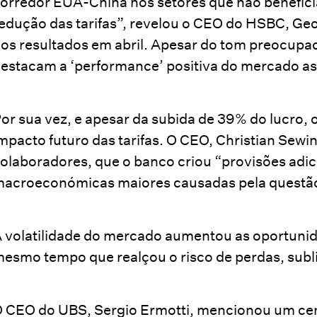
orredor EUA-China nos setores que não benefi
edução das tarifas”, revelou o CEO do HSBC, Ge
os resultados em abril. Apesar do tom preocupad
estacam a ‘performance’ positiva do mercado asi
or sua vez, e apesar da subida de 39% do lucro,
mpacto futuro das tarifas. O CEO, Christian Sewi
olaboradores, que o banco criou “provisões adici
acroeconómicas maiores causadas pela questão 
 volatilidade do mercado aumentou as oportunida
esmo tempo que realçou o risco de perdas, subl
 CEO do UBS, Sergio Ermotti, mencionou um ce