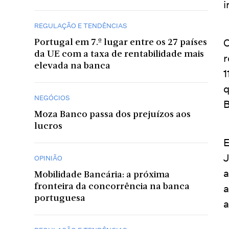
i
REGULAÇÃO E TENDÊNCIAS
O
Portugal em 7.º lugar entre os 27 países
da UE com a taxa de rentabilidade mais
r
elevada na banca
1
q
NEGÓCIOS
B
Moza Banco passa dos prejuízos aos
lucros
E
J
OPINIÃO
a
Mobilidade Bancária: a próxima
a
fronteira da concorrência na banca
portuguesa
a