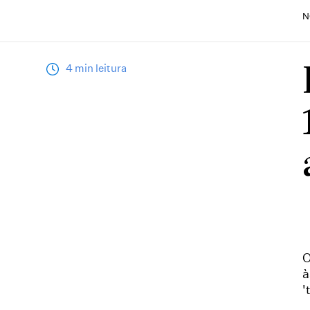
N
4 min leitura
O
à
'