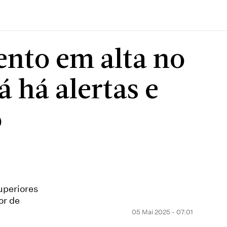
ento em alta no
á há alertas e
o
uperiores
or de
05 Mai 2025 - 07:01