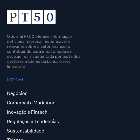
O Jornal PT50 oferece informação
noticiosa rigorosa, responsável e
relevante sobre o setor financeiro,
contribuindo para uma tomada de
decisão mais sustentada por parte dos
gestores e lideres da banca e área
financeira.
NOTÍCIAS
Negócios
Comercial e Marketing
Inovação e Fintech
Regulação e Tendências
Sustentabilidade