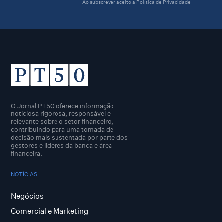
Ao subscrever aceito a
Política de Privacidade
O Jornal PT50 oferece informação
noticiosa rigorosa, responsável e
relevante sobre o setor financeiro,
contribuindo para uma tomada de
decisão mais sustentada por parte dos
gestores e lideres da banca e área
financeira.
NOTÍCIAS
Negócios
Comercial e Marketing