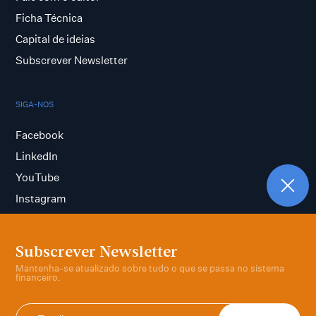
Ficha Técnica
Capital de ideias
Subscrever Newsletter
SIGA-NOS
Facebook
LinkedIn
YouTube
Instagram
Subscrever Newsletter
Termos e condições
Mantenha-se atualizado sobre tudo o que se passa no sistema
Política de privacidade
financeiro.