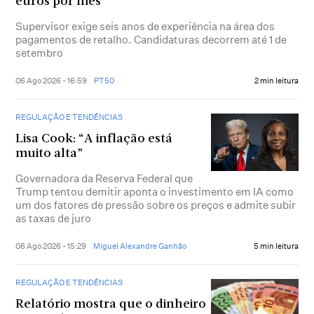
euros por mês
Supervisor exige seis anos de experiência na área dos
pagamentos de retalho. Candidaturas decorrem até 1 de
setembro
06 Ago 2026 - 16:59
PT50
2 min leitura
REGULAÇÃO E TENDÊNCIAS
Lisa Cook: “A inflação está
muito alta”
Governadora da Reserva Federal que
Trump tentou demitir aponta o investimento em IA como
um dos fatores de pressão sobre os preços e admite subir
as taxas de juro
06 Ago 2026 - 15:29
Miguel Alexandre Ganhão
5 min leitura
REGULAÇÃO E TENDÊNCIAS
Relatório mostra que o dinheiro