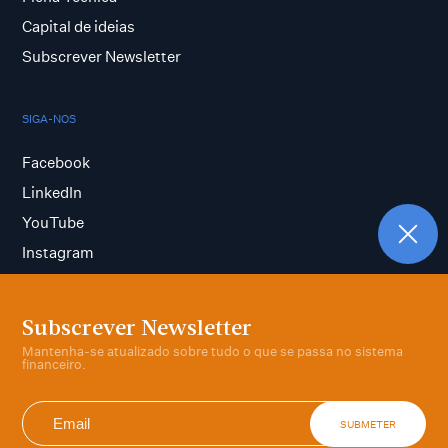
Capital de ideias
Subscrever Newsletter
SIGA-NOS
Facebook
LinkedIn
YouTube
Instagram
Subscrever Newsletter
Termos e condições
Mantenha-se atualizado sobre tudo o que se passa no sistema
Política de privacidade
financeiro.
SUBMETER