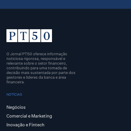
O Jornal PT50 oferece informação
noticiosa rigorosa, responsável e
relevante sobre o setor financeiro,
contribuindo para uma tomada de
decisão mais sustentada por parte dos
gestores e lideres da banca e área
financeira.
NOTÍCIAS
Negócios
Comercial e Marketing
Inovação e Fintech