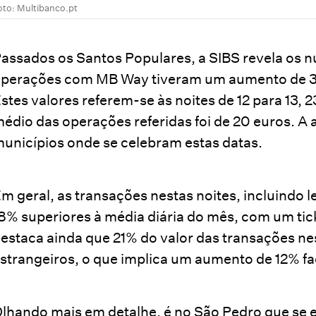
oto: Multibanco.pt
assados os Santos Populares, a SIBS revela os n
perações com MB Way tiveram um aumento de 31%
stes valores referem-se às noites de 12 para 13, 2
édio das operações referidas foi de 20 euros. A a
unicípios onde se celebram estas datas.
m geral, as transações nestas noites, incluindo
8% superiores à média diária do mês, com um tic
estaca ainda que 21% do valor das transações nes
strangeiros, o que implica um aumento de 12% fa
lhando mais em detalhe, é no São Pedro que se 