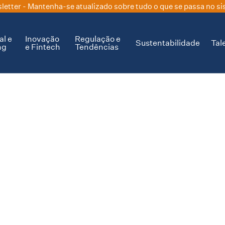
letter
- Mantenha-se atualizado sobre tudo o que se passa no si
al e
Inovação
Regulação e
Sustentabilidade
Tal
ng
e Fintech
Tendências