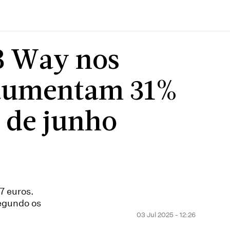
B Way nos
 aumentam 31%
a de junho
7 euros.
segundo os
03 Jul 2025 - 12:26