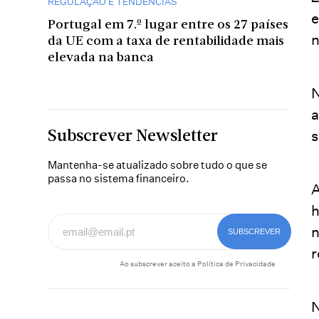
REGULAÇÃO E TENDÊNCIAS
e
Portugal em 7.º lugar entre os 27 países
n
da UE com a taxa de rentabilidade mais
elevada na banca
N
a
s
Subscrever Newsletter
Mantenha-se atualizado sobre tudo o que se
passa no sistema financeiro.
A
h
n
r
Ao subscrever aceito a
Política de Privacidade
N