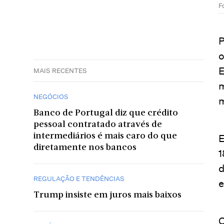
F
P
o
E
MAIS RECENTES
m
NEGÓCIOS
m
Banco de Portugal diz que crédito
pessoal contratado através de
intermediários é mais caro do que
E
diretamente nos bancos
1
d
REGULAÇÃO E TENDÊNCIAS
e
Trump insiste em juros mais baixos
O