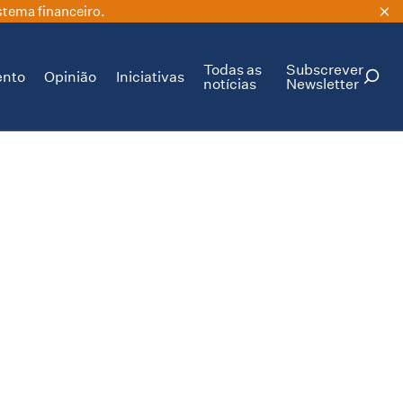
stema financeiro.
Todas as
Subscrever
ento
Opinião
Iniciativas
notícias
Newsletter
PESQUISAR