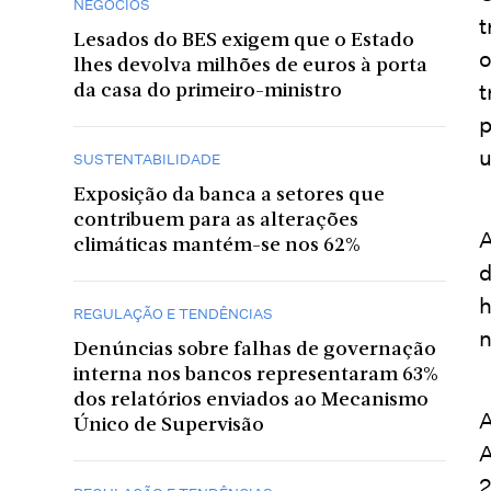
NEGÓCIOS
t
Lesados do BES exigem que o Estado
o
lhes devolva milhões de euros à porta
t
da casa do primeiro-ministro
p
u
SUSTENTABILIDADE
Exposição da banca a setores que
contribuem para as alterações
A
climáticas mantém-se nos 62%
d
h
REGULAÇÃO E TENDÊNCIAS
n
Denúncias sobre falhas de governação
interna nos bancos representaram 63%
dos relatórios enviados ao Mecanismo
A
Único de Supervisão
A
2