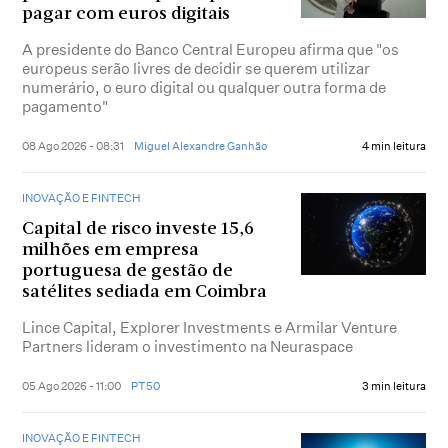
pagar com euros digitais
A presidente do Banco Central Europeu afirma que "os
europeus serão livres de decidir se querem utilizar
numerário, o euro digital ou qualquer outra forma de
pagamento"
08 Ago 2026 - 08:31
Miguel Alexandre Ganhão
4 min leitura
INOVAÇÃO E FINTECH
Capital de risco investe 15,6
milhões em empresa
portuguesa de gestão de
satélites sediada em Coimbra
Lince Capital, Explorer Investments e Armilar Venture
Partners lideram o investimento na Neuraspace
05 Ago 2026 - 11:00
PT50
3 min leitura
INOVAÇÃO E FINTECH