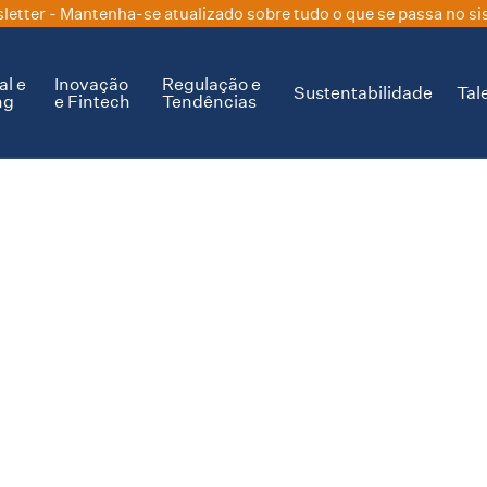
letter
- Mantenha-se atualizado sobre tudo o que se passa no si
al e
Inovação
Regulação e
Sustentabilidade
Tal
ng
e Fintech
Tendências