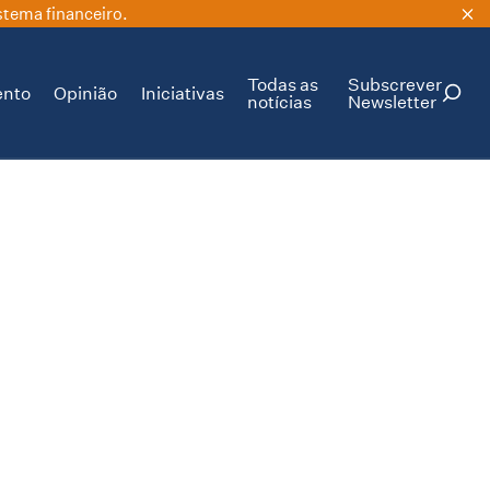
stema financeiro.
Todas as
Subscrever
ento
Opinião
Iniciativas
notícias
Newsletter
PESQUISAR