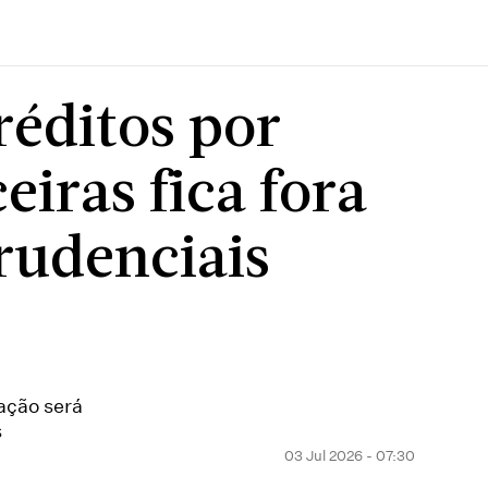
réditos por
eiras fica fora
rudenciais
ração será
s
03 Jul 2026 - 07:30