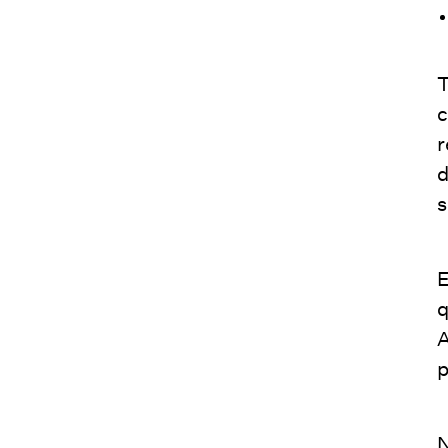
T
c
r
d
s
E
q
A
p
N