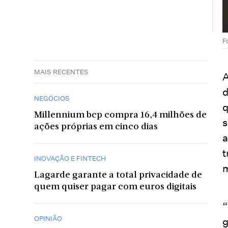
F
MAIS RECENTES
A
d
NEGÓCIOS
q
Millennium bcp compra 16,4 milhões de
s
ações próprias em cinco dias
a
t
INOVAÇÃO E FINTECH
m
Lagarde garante a total privacidade de
quem quiser pagar com euros digitais
“
OPINIÃO
g