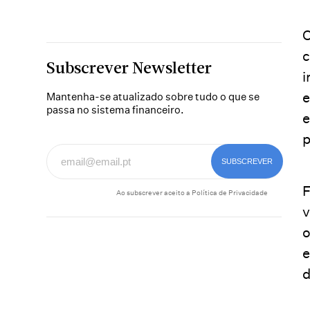
O
c
Subscrever Newsletter
i
e
Mantenha-se atualizado sobre tudo o que se
passa no sistema financeiro.
e
p
F
Ao subscrever aceito a
Política de Privacidade
v
o
e
d