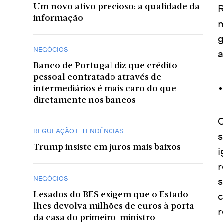
Um novo ativo precioso: a qualidade da
R
informação
m
g
NEGÓCIOS
a
Banco de Portugal diz que crédito
pessoal contratado através de
intermediários é mais caro do que
diretamente nos bancos
C
REGULAÇÃO E TENDÊNCIAS
s
Trump insiste em juros mais baixos
i
r
NEGÓCIOS
s
c
Lesados do BES exigem que o Estado
lhes devolva milhões de euros à porta
r
da casa do primeiro-ministro